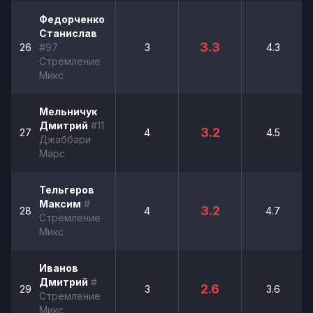
Федорченко
Станислав
3.3
26
#97
3
4.3
Стремление
Микс
Мельничук
Дмитрий
#11
3.2
27
4
4.5
Джаббари
Марс
Тельгеров
Максим
#
3.2
28
4
4.7
Стремление
Микс
Иванов
Дмитрий
#
2.6
29
3
3.6
Стремление
Микс