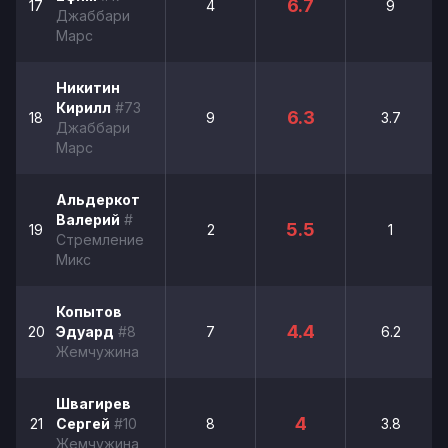
6.7
17
4
9
Джаббари
Марс
Никитин
Кирилл
#73
6.3
18
9
3.7
Джаббари
Марс
Альдеркот
Валерий
#
5.5
19
2
1
Стремление
Микс
Копытов
4.4
20
Эдуард
#8
7
6.2
Жемчужина
Швагирев
4
21
Сергей
#10
8
3.8
Жемчужина