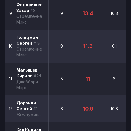
Федорищев
Захар
#8
13.4
9
9
10.3
Стремление
Микс
Гольцман
Сергей
#18
11.3
10
9
6.1
Стремление
Микс
Малышев
Кирилл
#24
11
11
5
6
Джаббари
Марс
Доронин
10.6
12
Сергей
#1
3
10.3
Жемчужина
Ков Кирилл