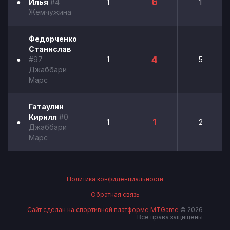
6
●
Илья
#4
1
1
Жемчужина
Федорченко
Станислав
4
●
#97
1
5
Джаббари
Марс
Гатаулин
Кирилл
#0
1
●
1
2
Джаббари
Марс
Политика конфиденциальности
Обратная связь
Сайт сделан на спортивной платформе MTGame
© 2026
Все права защищены