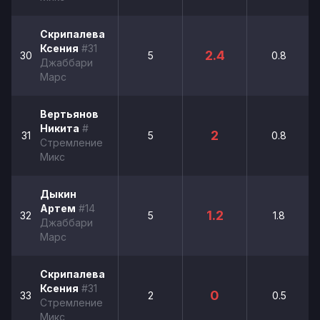
Скрипалева
Ксения
#31
2.4
30
5
0.8
Джаббари
Марс
Вертьянов
Никита
#
2
31
5
0.8
Стремление
Микс
Дыкин
Артем
#14
1.2
32
5
1.8
Джаббари
Марс
Скрипалева
Ксения
#31
0
33
2
0.5
Стремление
Микс