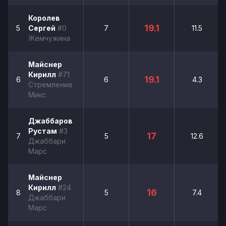
Королев
19.1
5
Сергей
#0
7
11.5
Жемчужина
Майснер
Кирилл
#71
19.1
6
6
4.3
Стремление
Микс
Джаббаров
Рустам
#3
17
7
5
12.6
Джаббари
Марс
Майснер
Кирилл
#24
16
8
5
7.4
Джаббари
Марс