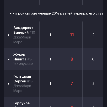
● - игрок сыграл меньше 20% матчей турнира, его стати
Альдеркот
Валерий
#10
11
●
1
2
Джаббари
Марс
Жуков
9
●
Никита
#8
1
6
Жемчужина
Гольцман
Сергей
#18
7
●
1
2
Джаббари
Марс
Горбунов