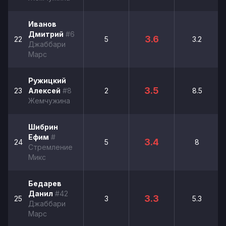
Иванов
Дмитрий
#6
3.6
22
5
3.2
Джаббари
Марс
Ружицкий
3.5
23
Алексей
#8
2
8.5
Жемчужина
Шибрин
Ефим
#
3.4
24
5
8
Стремление
Микс
Бедарев
Данил
#42
3.3
25
3
5.3
Джаббари
Марс