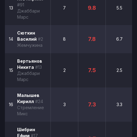
#91
9.8
13
7
5.5
Джаббари
Марс
Сюткин
7.8
14
Василий
#2
8
6.7
Жемчужина
Вертьянов
Никита
#13
7.5
15
2
2.5
Джаббари
Марс
Малышев
Кирилл
#24
7.3
16
3
3.3
Стремление
Микс
Шибрин
Ефим
#17