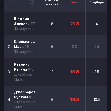
Сыграно
Очки
Подборы
матчей
Шадрин
21.3
1
Алексей
#7
8
4
Жемчужина
Клейменов
20
2
Марк
#9
6
9.5
Жемчужина
Ревенко
Регина
#10
19.5
3
2
3.5
Джаббари
Марс
Джаббаров
Рустам
#
19.3
4
6
10.5
Стремление
Микс