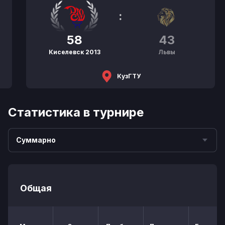
:
58
43
Киселевск 2013
Львы
КузГТУ
Статистика в турнире
Суммарно
Общая