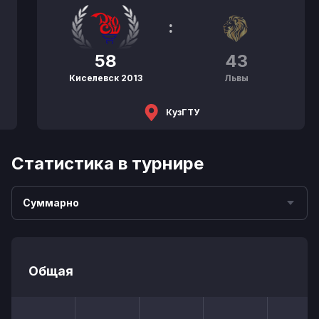
:
58
43
Киселевск 2013
Львы
КузГТУ
Статистика в турнире
Суммарно
Общая