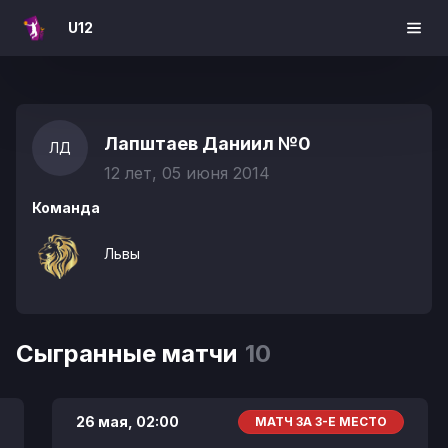
U12
Лапштаев Даниил
№0
ЛД
12 лет, 05 июня 2014
Команда
Львы
Сыгранные матчи
10
26 мая,
02:00
МАТЧ ЗА 3-Е МЕСТО